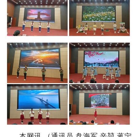
本网讯 （通讯员 盘海军 辛堃 蒋宁