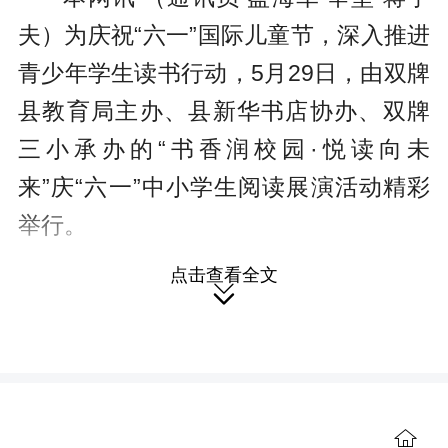
夫）为庆祝“六一”国际儿童节，深入推进
青少年学生读书行动，5月29日，由双牌
县教育局主办、县新华书店协办、双牌
三小承办的“书香润校园·悦读向未
来”庆“六一
”
中小学生阅读展演活动精彩
举行。
点击查看全文
活动现场书香氤氲、童趣盎然。
来

自全县各中小学校的
24个优秀阅读节目
轮番上演，
以中华优秀传统文化、红色
经典篇目、中外文学名著、读书感悟分
享为核心，
围绕中华优秀传统文化、红
