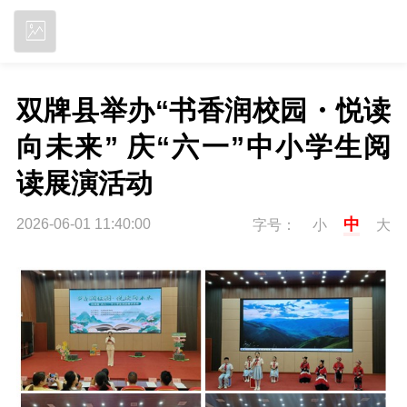
立即下载
双牌县举办“书香润校园・悦读
向未来” 庆“六一”中小学生阅
读展演活动
中
2026-06-01 11:40:00
字号：
小
大