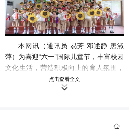
本网讯（通讯员 易芳 邓述静 唐淑
萍）为喜迎“六一”国际儿童节，丰富校园
文化生活，营造积极向上的育人氛围，
进一步增强学生集体荣誉感和班级凝聚
点击查看全文

力，5月25日至29日，双牌一小举办建制
班合唱比赛活动。
本次比赛覆盖全校59个建制班级，

实现班班有歌声、人人齐参与。
比赛现