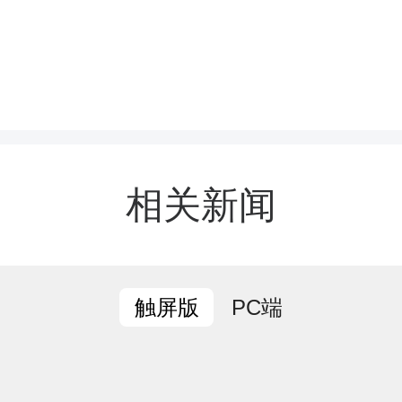
途维持道路交通秩序，全
练结束后，各专项小组逐
相关新闻
准查摆撤离衔接、点位引
并现场制定整改措施。指
PC端
触屏版
练成效，对汛期值班值守、
群众预警等工作进行再部署