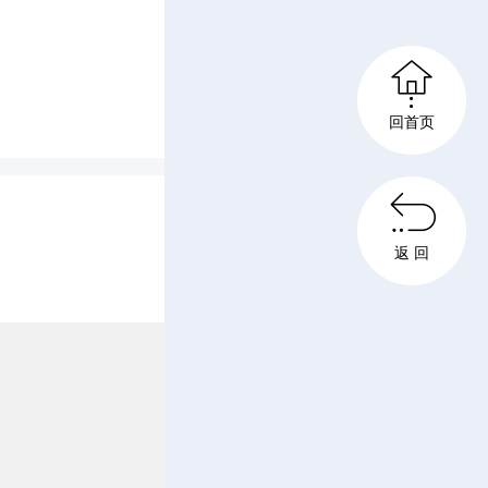
流程紧凑

回首页
一复盘推

返 回
导等薄弱
挥人员结
隐患排
、再细