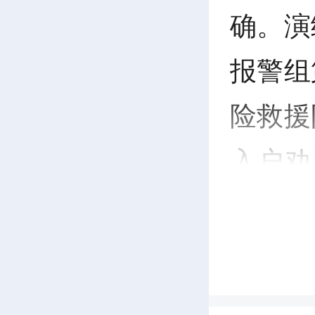
确。
演
报警组
险救援
入户劝
撤离；
有序引
组提前