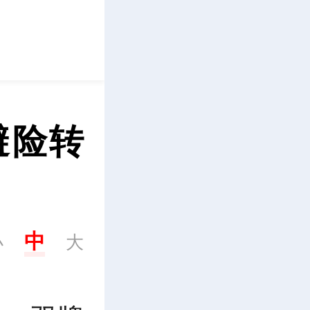
立即下载
避险转
中
小
大