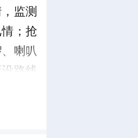
情，监测
汛情；抢
锣、喇叭
预设路线
点引路，
医疗后勤
药品，安