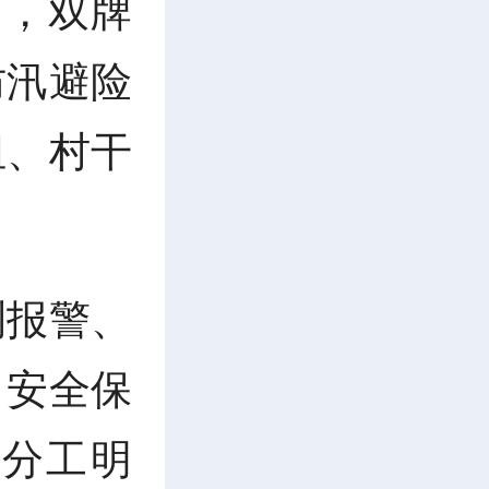
日，双牌
防汛避险
组、村干
测报警、
、安全保
分工明