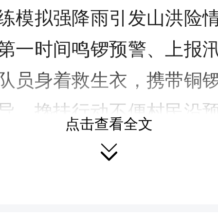
练模拟强降雨引发山洪险
第一时间鸣锣预警、上报
队员身着救生衣，携带铜
导，搀扶行动不便村民沿
点击查看全文

转移安置人员在岔路口定
导群众前往临时安置点；
备齐帐篷、饮用水、急救