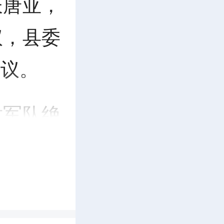
长唐亚，
议，县委
会议。
对军队绝
执政地位
坚定扛起
近平强军