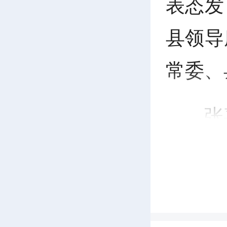
表态发
县领导
常委、
张
对领导
的重要
党管武