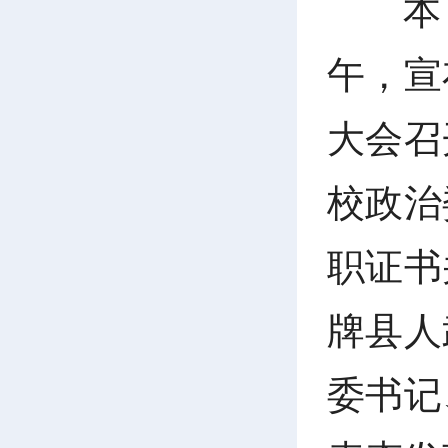
本
午，宣
大会召
校政治
职证书
牌县人
委书记