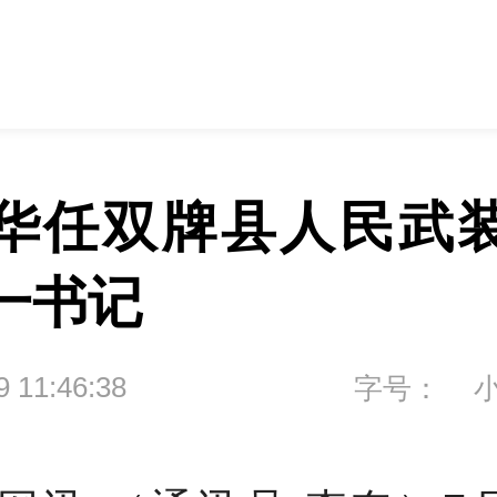
华任双牌县人民武
一书记
9 11:46:38
字号：