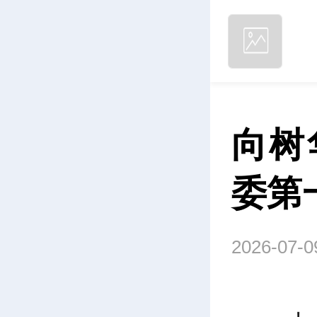
向树
委第
2026-07-0