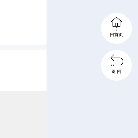
，严格落

工作始终
回首页
主责主

，扭住应
返 回
这个主
筹发展和
，紧而又