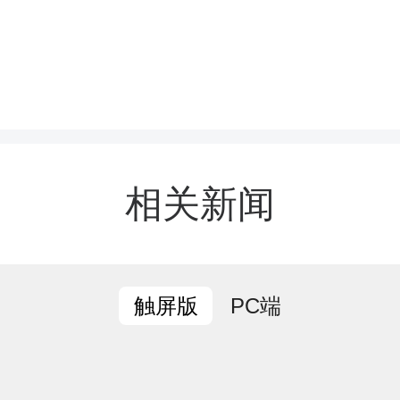
坚决贯彻军委主席负责制
武装工作制度，确保武装
正确政治方向前进。要聚焦
相关新闻
牢把握党管武装实践指向
急这个龙头，抓住民兵建设
PC端
触屏版
实动员改革这个关键，统
坚持向战而行、以战领建