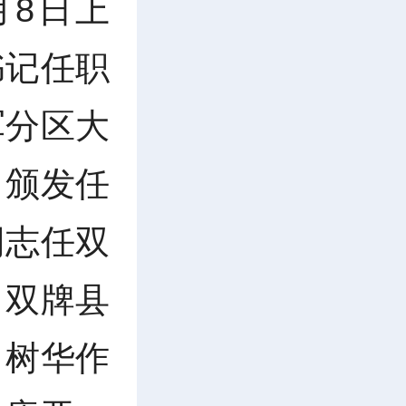
月8日上
书记任职
军分区大
、颁发任
同志任双
。双牌县
向树华作