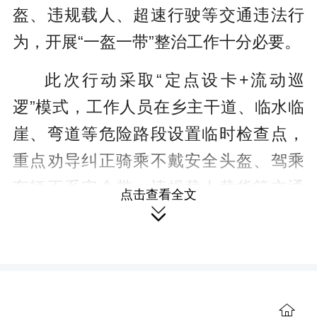
盔、违规载人、超速行驶等交通违法行
为，开展“一盔一带”整治工作十分必要。
此次行动采取“定点设卡+流动巡
逻”模式，工作人员在乡主干道、临水临
崖、弯道等危险路段设置临时检查点，
重点劝导纠正骑乘不戴安全头盔、驾乘
车辆不系安全带、违规载人载货等交通
点击查看全文

陋习。现场推行“现场纠正+普法教育”方
式，工作人员示范头盔正确佩戴方法，
普及道路交通安全法律法规及本地处罚
规定，结合山区典型事故案例以案释
