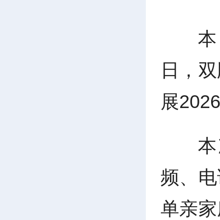
本
日，双
展20
本
频、电
单亲家