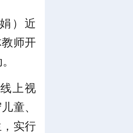
皮娟）近
体教师开
动。
线上视
守儿童、
生，实行