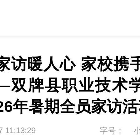
家访暖人心 家校携
—双牌县职业技术
026年暑期全员家访活
7 11:13:29
字号：