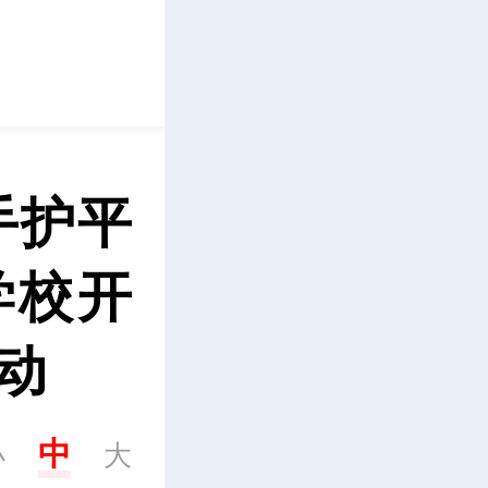
立即下载
手护平
学校开
动
中
小
大