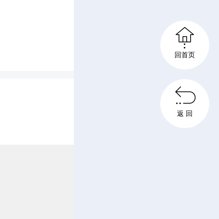

回首页

返 回
帝陵基金
以深厚的
舜帝“崇
的精神内