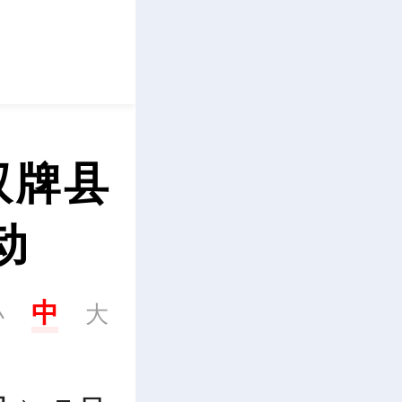
立即下载
双牌县
动
中
小
大