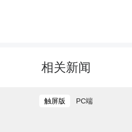
相关新闻
讲会上，湖南省九嶷山舜
主任、一级调研员郑运生
PC端
触屏版
蕴、朴实真切的语言，从
、修身立德、担当奋进”