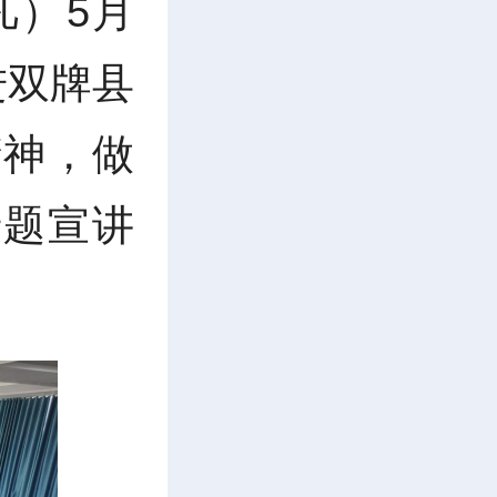
凡）5月
进双牌县
精神，做
专题宣讲