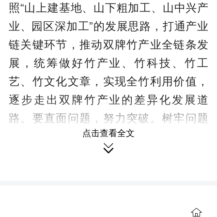
照“山上建基地、山下粗加工、山中兴产
业、园区深加工”的发展思路，打通产业
链关键环节，推动双牌竹产业全链条发
展，统筹做好竹产业、竹科技、竹工
艺、竹文化文章，实现全竹利用价值，
逐步走出双牌竹产业的差异化发展道
路。要直面问题，努力突破。树牢问题
点击查看全文
导向，坚持创新理念，加强技术、人

才、营销投入，着力破解“以竹代塑”“以
竹代钢”等关键技术难题，加大品牌培
育，不断研发出更环保更高效更具科技
含量的产品和技术，提升“以竹代塑”产品
