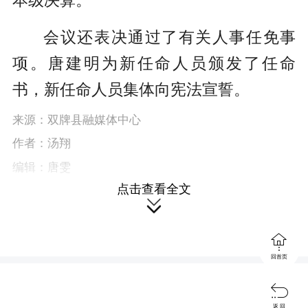
本级决算。
会议还表决通过了有关人事任免事
项。唐建明为新任命人员颁发了任命
书，新任命人员集体向宪法宣誓。
来源：双牌县融媒体中心
作者：汤翔
编辑：唐雯
点击查看全文

本站原创文章，转载请附上原文链接。

回首页
本文链接：
https://wap.spxrmt.com/content/646942/62/15235100.html

返 回