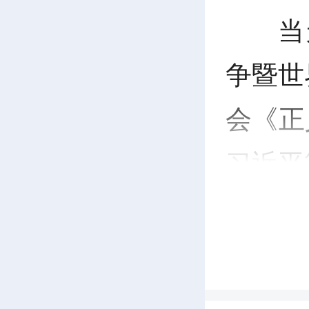
当
争暨世
会《正
习近平
届
直播，