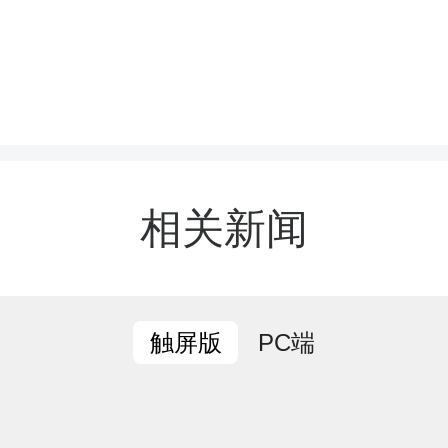
华社
华社
雯
相关新闻
章，转载请附上原文链接。
PC端
触屏版
p.spxrmt.com/content/646943/94/15246932.