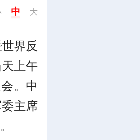
中
小
大
暨世界反
当天上午
大会。中
军委主席
队。