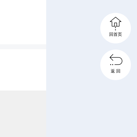

回首页

返 回
html