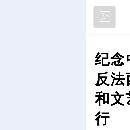
纪念
反法
和文
行