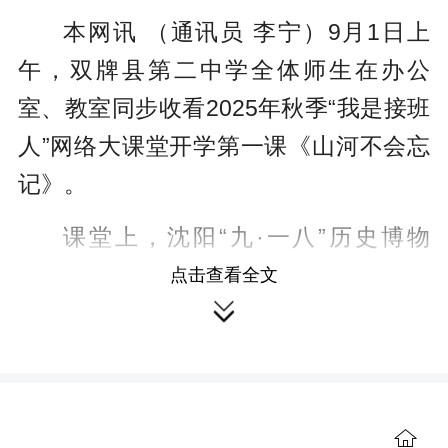
本网讯 （通讯员 李宁）9月1日上
午，双牌县第二中学全体师生在办公
室、教室同步收看2025年秋季“我是接班
人”网络大课堂开学第一课《山河不会忘
记》。
课堂上，沈阳“九·一八”历史博物
馆、北京中国人民抗日战争纪念馆、“烽
点击查看全文

火家书”先后展示了
九一八事变
、卢沟桥
事变、南京大屠杀等历史事件，传递出
中国人民的伟大团结，表达着动人的爱
国之志。历史文物、人物讲解、书信展
